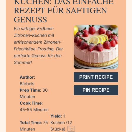
KUCHEN: DAS EINFACHE
REZEPT FÜR SAFTIGEN
GENUSS
Ein saftiger Erdbeer-
Zitronen-Kuchen mit
erfrischendem Zitronen-
Frischkäse-Frosting. Der
perfekte Genuss für den
Sommer!
Author:
PRINT RECIPE
Bärbels
Prep Time:
30
PIN RECIPE
Minuten
Cook Time:
45-55 Minuten
Yield:
1
Total Time:
75
Kuchen (12
Minuten
Stücke)
1
x