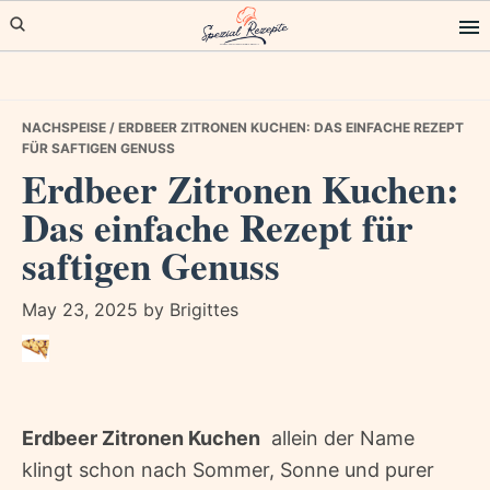
Skip
Skip
Skip
to
to
to
primary
main
primary
navigation
content
sidebar
NACHSPEISE
/ ERDBEER ZITRONEN KUCHEN: DAS EINFACHE REZEPT
FÜR SAFTIGEN GENUSS
Erdbeer Zitronen Kuchen:
Das einfache Rezept für
saftigen Genuss
May 23, 2025
by
Brigittes
Erdbeer Zitronen Kuchen
 allein der Name
klingt schon nach Sommer, Sonne und purer