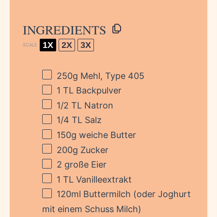
INGREDIENTS
1X
2X
3X
SCALE
250g
Mehl, Type 405
1
TL Backpulver
1/2
TL Natron
1/4
TL Salz
150g
weiche Butter
200g
Zucker
2
große Eier
1
TL Vanilleextrakt
120
ml Buttermilch (oder Joghurt
mit einem Schuss Milch)