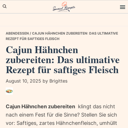
Skip
Skip
Skip
to
to
to
primary
main
primary
navigation
content
sidebar
ABENDESSEN
/ CAJUN HÄHNCHEN ZUBEREITEN: DAS ULTIMATIVE
REZEPT FÜR SAFTIGES FLEISCH
Cajun Hähnchen
zubereiten: Das ultimative
Rezept für saftiges Fleisch
August 10, 2025
by
Brigittes
Cajun Hähnchen zubereiten
 klingt das nicht
nach einem Fest für die Sinne? Stellen Sie sich
vor: Saftiges, zartes Hähnchenfleisch, umhüllt