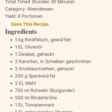
Total Time
4 Stunden 30 Minuten
Category:
Abendessen
Yield:
6 Portionen
Save This Recipe
Ingredients
1 kg Rindfleisch, gewürfelt
1 EL Olivenöl
1 Zwiebel, gehackt
2 Karotten, in Scheiben geschnitten
2 Knoblauchzehen, gehackt
200 g Speckwürfel
2 EL Mehl
750 ml Rotwein (Burgunder)
500 ml Rinderbrühe
1 EL Tomatenmark