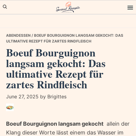
Skip
Skip
Skip
to
to
to
primary
main
primary
navigation
content
sidebar
ABENDESSEN
/ BOEUF BOURGUIGNON LANGSAM GEKOCHT: DAS
ULTIMATIVE REZEPT FÜR ZARTES RINDFLEISCH
Boeuf Bourguignon
langsam gekocht: Das
ultimative Rezept für
zartes Rindfleisch
June 27, 2025
by
Brigittes
Boeuf Bourguignon langsam gekocht
 allein der
Klang dieser Worte lässt einem das Wasser im